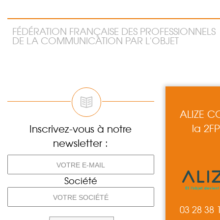
FÉDÉRATION FRANÇAISE DES PROFESSIONNELS
DE LA COMMUNICATION PAR L'OBJET
ALIZE 
la 2F
Inscrivez-vous à notre
newsletter :
Société
03 28 38 